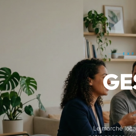
EXP
GE
Le marché locat