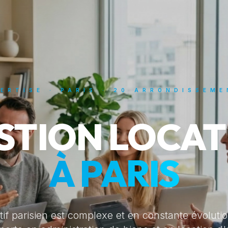
ERTISE · PARIS · 20 ARRONDISSEM
STION LOCAT
À PARIS
if parisien est complexe et en constante évolutio