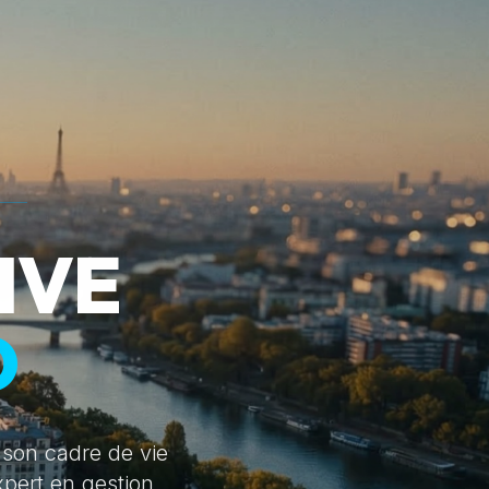
IVE
D
 son cadre de vie
xpert en gestion