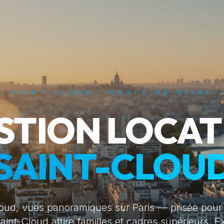
SAINT-CLOUD · HAUTS-DE-SEINE
STION LOCAT
SAINT-CLOU
oud, vues panoramiques sur Paris — prisée pour
aint-Cloud attire familles et cadres supérieurs. E